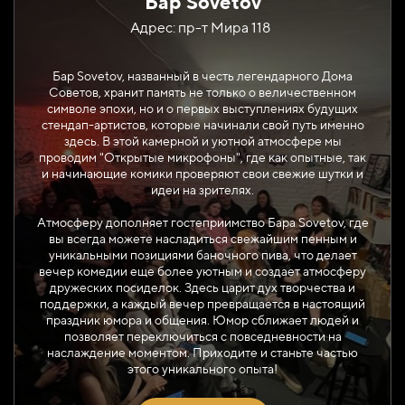
Бар Sovetov
Адрес: пр-т Мира 118
Бар Sovetov, названный в честь легендарного Дома
Советов, хранит память не только о величественном
символе эпохи, но и о первых выступлениях будущих
стендап-артистов, которые начинали свой путь именно
здесь. В этой камерной и уютной атмосфере мы
проводим "Открытые микрофоны", где как опытные, так
и начинающие комики проверяют свои свежие шутки и
идеи на зрителях.
Атмосферу дополняет гостеприимство Бара Sovetov, где
вы всегда можете насладиться свежайшим пенным и
уникальными позициями баночного пива, что делает
вечер комедии еще более уютным и создает атмосферу
дружеских посиделок. Здесь царит дух творчества и
поддержки, а каждый вечер превращается в настоящий
праздник юмора и общения. Юмор сближает людей и
позволяет переключиться с повседневности на
наслаждение моментом. Приходите и станьте частью
этого уникального опыта!