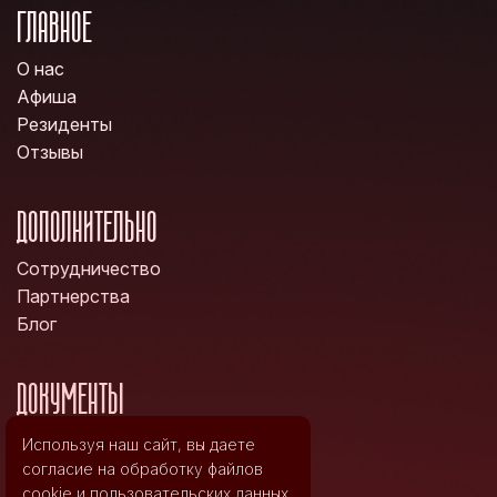
ГЛАВНОЕ
О нас
Афиша
Резиденты
Отзывы
ДОПОЛНИТЕЛЬНО
Сотрудничество
Партнерства
Блог
ДОКУМЕНТЫ
Политика конфиденциальности
Используя наш сайт, вы даете
Правила возврата билетов
согласие на обработку файлов
cookie и
пользовательских данных
.