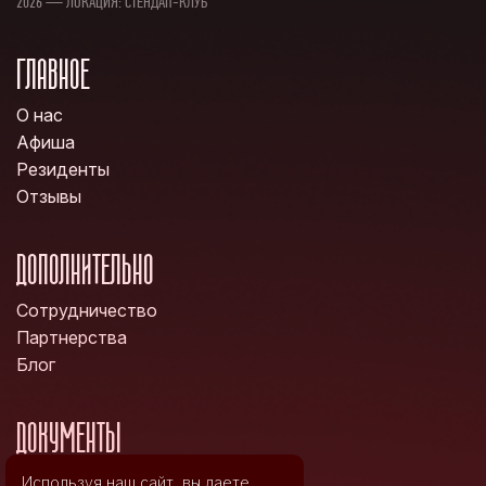
2026 — ЛОКАЦИЯ: СТЕНДАП-КЛУБ
ГЛАВНОЕ
О нас
Афиша
Резиденты
Отзывы
ДОПОЛНИТЕЛЬНО
Сотрудничество
Партнерства
Блог
ДОКУМЕНТЫ
Политика конфиденциальности
Используя наш сайт, вы даете