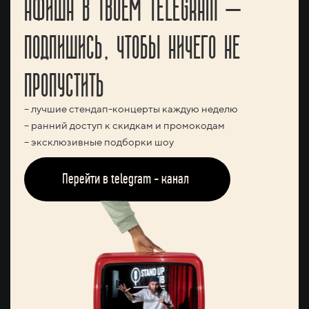
АФИША В ТВОЕМ TELEGRAM —
ПОДПИШИСЬ, ЧТОБЫ НИЧЕГО НЕ
ПРОПУСТИТЬ
– лучшие стендап-концерты каждую неделю
– ранний доступ к скидкам и промокодам
– эксклюзивные подборки шоу
Перейти в telegram - канал