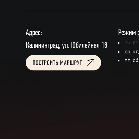
Адрес:
Режим р
пн, в
Калининград, ул. Юбилейная 18
ср, чт
пт, сб