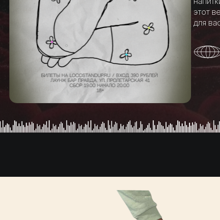
напитк
этот в
для вас