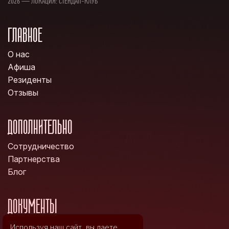
2026 — ЛОКАЦИЯ: СТЕНДАП-КЛУБ
ГЛАВНОЕ
О нас
Афиша
Резиденты
Отзывы
ДОПОЛНИТЕЛЬНО
Сотрудничество
Партнерства
Блог
ДОКУМЕНТЫ
Политика конфиденциальности
Используя наш сайт, вы даете