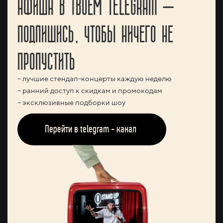
АФИША В ТВОЕМ TELEGRAM —
ПОДПИШИСЬ, ЧТОБЫ НИЧЕГО НЕ
ПРОПУСТИТЬ
– лучшие стендап-концерты каждую неделю
– ранний доступ к скидкам и промокодам
– эксклюзивные подборки шоу
Перейти в telegram - канал