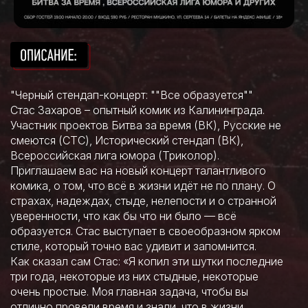
"Черный стендап-концерт: ""Все образуется""
Стас Захаров – опытный комик из Калининграда.
Участник проектов Битва за время (ВК), Русские не
смеются (СТС), Исторический стендап (ВК),
Всероссийская лига юмора (Триколор).
Приглашаем вас на новый концерт талантливого
комика, о том, что всё в жизни идёт не по плану. О
страхах, надеждах, стыде, нелепости и о странной
уверенности, что как бы что ни было — всё
образуется. Стас выступает в своеобразном ярком
стиле, который точно вас удивит и запомнится.
Как сказал сам Стас: «Я копил эти шутки последние
три года, некоторые из них стыдные, некоторые
очень простые. Моя главная задача, чтобы вы
отлично провели время и знали, что в жизни