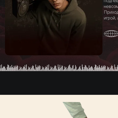
подпев
невозм
Приход
игрой,