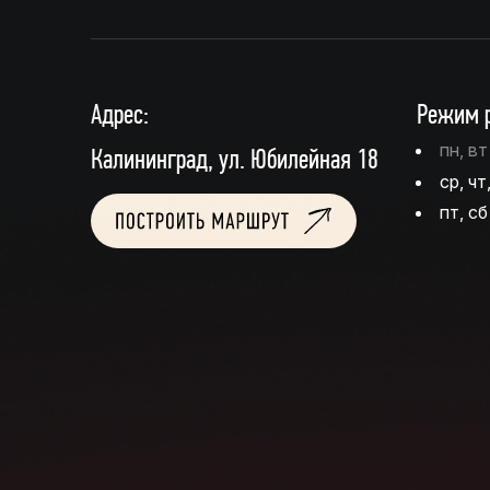
Адрес:
Режим р
пн, в
Калининград, ул. Юбилейная 18
ср, чт
пт, сб