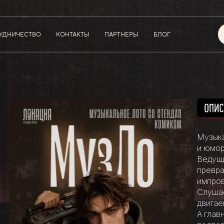
УДНИЧЕСТВО
КОНТАКТЫ
ПАРТНЕРЫ
БЛОГ
Музыка
и юмор
Ведущи
превра
импров
Слушае
двигае
А глав