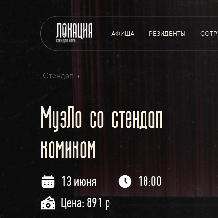
АФИША
РЕЗИДЕНТЫ
СОТР
Стендап
›
МузЛо со стендап
комиком
13 июня
18:00
Цена: 891 р