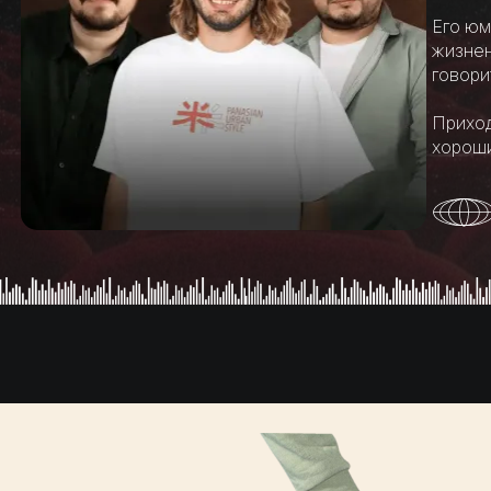
Его юм
жизнен
говори
Приход
хороши