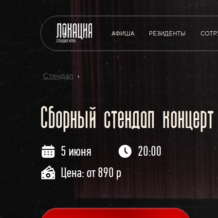
АФИША
РЕЗИДЕНТЫ
СОТР
Стендап
›
Сборный стендап концерт
5 июня
20:00
Цена: от 890 р