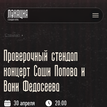
Стендап
›
Проверочный стендап
концерт Саши Попова и
Вани Федосеева
30 апреля
20:00