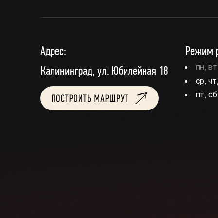
Адрес:
Режим р
пн, в
Калининград, ул. Юбилейная 18
ср, чт
пт, сб