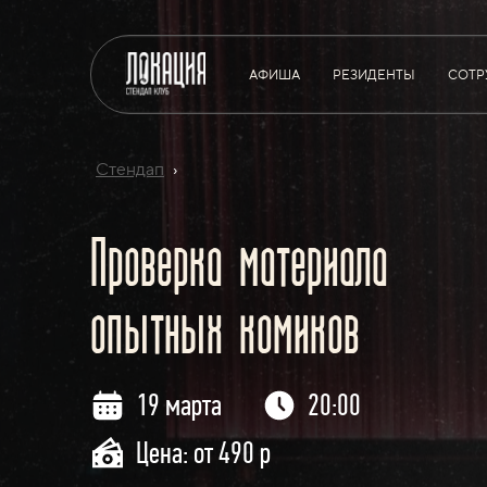
АФИША
РЕЗИДЕНТЫ
СОТР
Стендап
›
Проверка материала
опытных комиков
19 марта
20:00
Цена: от 490 р