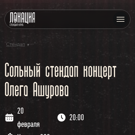
Стендап
›
Сольный стендап концерт
Олега Ашурова
20
20:00
февраля